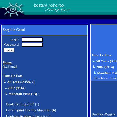
Scegli la Gara!
Login:
Password:
Tutte Le Foto
All Years (355
Home
[ita]
[eng]
2007 (9914)
Mondiali Pist
Tutte Le Foto
13 schede trova
All Years (355827)
2007 (9914)
Mondiali Pista (13)
:
Book Cycling 2007 (1)
Cover Sprint Cycling Magazine (6)
Bradley Wiggins
Contador in ritiro in Spagna (5)