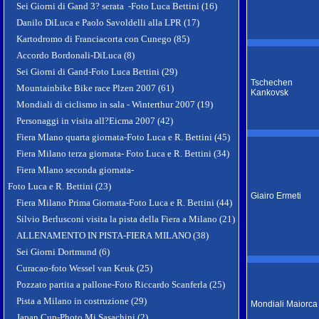
Sei Giorni di Gand 3? serata -Foto Luca Bettini (16)
Danilo DiLuca e Paolo Savoldelli alla LPR (17)
Kartodromo di Franciacorta con Cunego (85)
Accordo Bordonali-DiLuca (8)
Sei Giorni di Gand-Foto Luca Bettini (29)
Tschechen
Mountainbike Bike race Plzen 2007 (61)
Kankovsk
Mondiali di ciclismo in sala - Winterthur 2007 (19)
Personaggi in visita all?Eicma 2007 (42)
Fiera Mlano quarta giornata-Foto Luca e R. Bettini (45)
Fiera Milano terza giornata- Foto Luca e R. Bettini (34)
Fiera Mlano seconda giornata-
Foto Luca e R. Bettini (23)
Giairo Ermeti
Fiera Milano Prima Giornata-Foto Luca e R. Bettini (44)
Silvio Berlusconi visita la pista della Fiera a Milano (21)
ALLENAMENTO IN PISTA-FIERA MILANO (38)
Sei Giorni Dortmund (6)
Curacao-foto Wessel van Keuk (25)
Pozzato partita a pallone-Foto Riccardo Scanferla (25)
Pista a Milano in costruzione (29)
Mondiali Maiorca
Japan Cup-Photo Mi Sasachini (2)