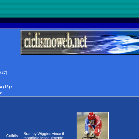
827)
a (13)
:
te
Bradley Wiggins vince il
Cofidis
mondiale inseguimento