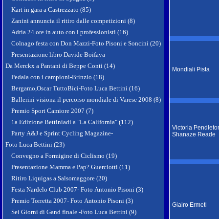
Kart in gara a Castrezzato (85)
Zanini annuncia il ritiro dalle competizioni (8)
Adria 24 ore in auto con i professionisti (16)
Colnago festa con Don Mazzi-Foto Pisoni e Soncini (20)
Presentazione libro Davide Boifava-
Da Merckx a Pantani di Beppe Conti (14)
Mondiali Pista
Pedala con i campioni-Brinzio (18)
Bergamo,Oscar TuttoBici-Foto Luca Bettini (16)
Ballerini visiona il percorso mondiale di Varese 2008 (8)
Premio Sport Camiore 2007 (7)
1a Edizione Bettiniadi a "La California" (112)
Victoria Pendleto
Party A&J e Sprint Cycling Magazine-
Shanaze Reade
Foto Luca Bettini (23)
Convegno a Formigine di Ciclismo (19)
Presentazione Mamma e Pap? Guerciotti (11)
Ritiro Liquigas a Salsomaggore (20)
Festa Nardelo Club 2007- Foto Antonio Pisoni (3)
Premio Torretta 2007- Foto Antonio Pisoni (3)
Giairo Ermeti
Sei Giorni di Gand finale -Foto Luca Bettini (9)