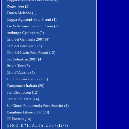
Regio Tour (2)
Trofeo Melinda (1)
Coppa Agostoni-Foto Pisoni (4)
Tre Valli Varesine-Foto Pisoni (1)
Amburgo Cyclassics (9)
Giro dei Germania 2007 (4)
Giro del Portogallo (5)
Giro del Lazio-Foto Pisoni (12)
San Sebastian 2007 (4)
Brixia Tour (5)
Giro d?Austria (4)
Tour de France 2007 (966)
Campionati Italiani (20)
Ster Electrotour (12)
Giro di Svizzera (14)
Sei Giorni Fiorenzuola-Foto Soncini (3)
Dauphine Libere 2007 (20)
GP Pantani (14)
G I R O D ? I T A L I A 2 0 0 7 (1277)