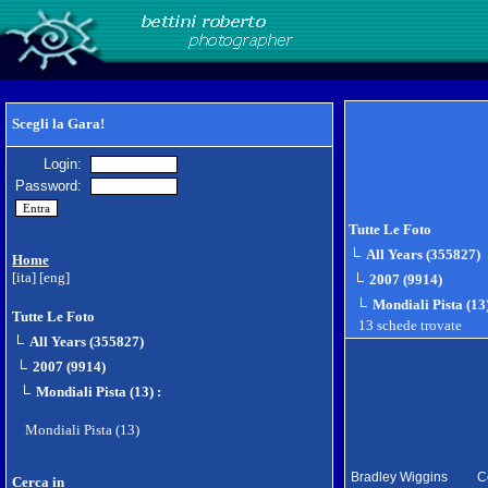
Scegli la Gara!
Login:
Password:
Tutte Le Foto
All Years (355827)
Home
[ita]
[eng]
2007 (9914)
Mondiali Pista (13
Tutte Le Foto
13 schede trovate
All Years (355827)
2007 (9914)
Mondiali Pista (13)
:
Mondiali Pista (13)
Bradley Wiggins
C
Cerca in