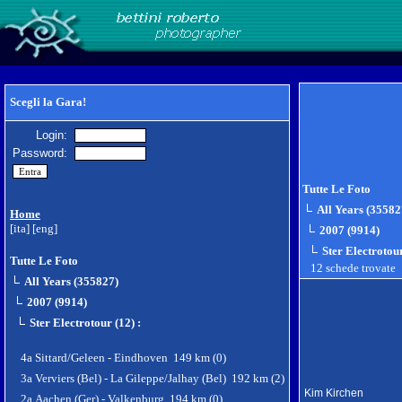
Scegli la Gara!
Login:
Password:
Tutte Le Foto
All Years (35582
Home
[ita]
[eng]
2007 (9914)
Ster Electrotou
Tutte Le Foto
12 schede trovate
All Years (355827)
2007 (9914)
Ster Electrotour (12)
:
4a Sittard/Geleen - Eindhoven 149 km (0)
3a Verviers (Bel) - La Gileppe/Jalhay (Bel) 192 km (2)
Kim Kirchen
2a Aachen (Ger) - Valkenburg 194 km (0)