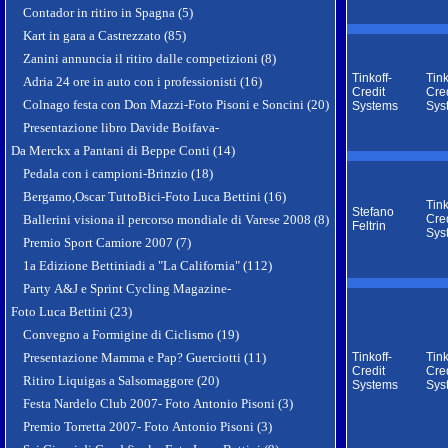
Contador in ritiro in Spagna (5)
Kart in gara a Castrezzato (85)
Zanini annuncia il ritiro dalle competizioni (8)
Tinkoff-
Tink
Adria 24 ore in auto con i professionisti (16)
Credit
Cred
Colnago festa con Don Mazzi-Foto Pisoni e Soncini (20)
Systems
Sys
Presentazione libro Davide Boifava-
Da Merckx a Pantani di Beppe Conti (14)
Pedala con i campioni-Brinzio (18)
Bergamo,Oscar TuttoBici-Foto Luca Bettini (16)
Tink
Stefano
Ballerini visiona il percorso mondiale di Varese 2008 (8)
Cred
Feltrin
Sys
Premio Sport Camiore 2007 (7)
1a Edizione Bettiniadi a "La California" (112)
Party A&J e Sprint Cycling Magazine-
Foto Luca Bettini (23)
Convegno a Formigine di Ciclismo (19)
Presentazione Mamma e Pap? Guerciotti (11)
Tinkoff-
Tink
Credit
Cred
Ritiro Liquigas a Salsomaggore (20)
Systems
Sys
Festa Nardelo Club 2007- Foto Antonio Pisoni (3)
Premio Torretta 2007- Foto Antonio Pisoni (3)