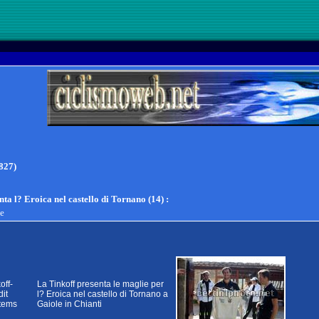
827)
nta l? Eroica nel castello di Tornano (14)
:
te
off-
La Tinkoff presenta le maglie per
it
l? Eroica nel castello di Tornano a
tems
Gaiole in Chianti