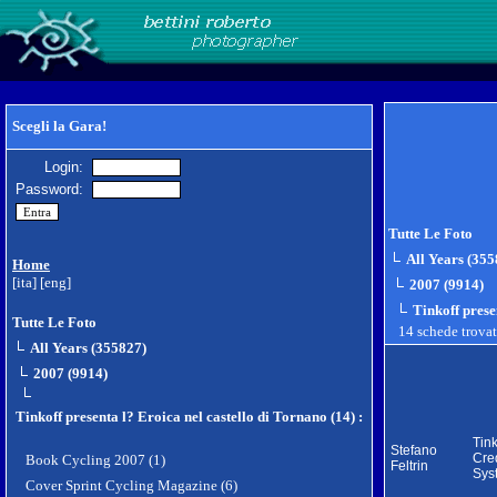
Scegli la Gara!
Login:
Password:
Tutte Le Foto
All Years (355
Home
[ita]
[eng]
2007 (9914)
Tinkoff prese
Tutte Le Foto
14 schede trova
All Years (355827)
2007 (9914)
Tinkoff presenta l? Eroica nel castello di Tornano (14)
:
Tink
Stefano
Cred
Book Cycling 2007 (1)
Feltrin
Sys
Cover Sprint Cycling Magazine (6)