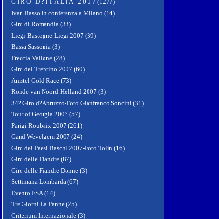
G I R O D ? I T A L I A 2 0 0 7 (1277)
Ivan Basso in conferenza a Milano (14)
Giro di Romandia (33)
Liegi-Bastogne-Liegi 2007 (39)
Bassa Sassonia (3)
Freccia Vallone (28)
Giro del Trentino 2007 (60)
Amstel Gold Race (73)
Ronde van Noord-Holland 2007 (3)
34? Giro d?Abruzzo-Foto Gianfranco Soncini (31)
Tour of Georgia 2007 (57)
Parigi Roubaix 2007 (261)
Gand Wevelgem 2007 (24)
Giro dei Paesi Baschi 2007-Foto Tolin (16)
Giro delle Fiandre (87)
Giro delle Fiandre Donne (3)
Settimana Lombarda (67)
Evento FSA (14)
Tre Giorni La Panne (25)
Criterium Internazionale (3)