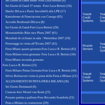
Sei Giorni di Gand finale -Foto Luca Bettini (9)
Sei Giorni di Gand 3? serata -Foto Luca Bettini (16)
Danilo DiLuca e Paolo Savoldelli alla LPR (17)
Tinkoff-
Tink
Kartodromo di Franciacorta con Cunego (85)
Credit
Cred
Systems
Sys
Accordo Bordonali-DiLuca (8)
Sei Giorni di Gand-Foto Luca Bettini (29)
Mountainbike Bike race Plzen 2007 (61)
Mondiali di ciclismo in sala - Winterthur 2007 (19)
Personaggi in visita all?Eicma 2007 (42)
Tink
Ricardo
Cred
Fiera Mlano quarta giornata-Foto Luca e R. Bettini (45)
Serrano
Sys
Fiera Milano terza giornata- Foto Luca e R. Bettini (34)
Fiera Mlano seconda giornata-
Foto Luca e R. Bettini (23)
Fiera Milano Prima Giornata-Foto Luca e R. Bettini (44)
Tinkoff-
Tink
Silvio Berlusconi visita la pista della Fiera a Milano (21)
Credit
Cred
Systems
Sys
ALLENAMENTO IN PISTA-FIERA MILANO (38)
Sei Giorni Dortmund (6)
Curacao-foto Wessel van Keuk (25)
Pozzato partita a pallone-Foto Riccardo Scanferla (25)
Pista a Milano in costruzione (29)