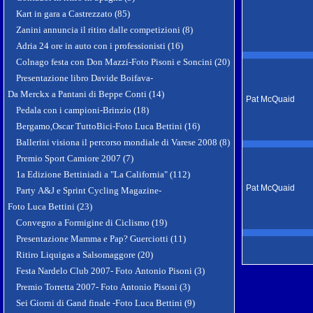
Kart in gara a Castrezzato (85)
Zanini annuncia il ritiro dalle competizioni (8)
Adria 24 ore in auto con i professionisti (16)
Colnago festa con Don Mazzi-Foto Pisoni e Soncini (20)
Presentazione libro Davide Boifava-
Da Merckx a Pantani di Beppe Conti (14)
Pat McQuaid
Pedala con i campioni-Brinzio (18)
Bergamo,Oscar TuttoBici-Foto Luca Bettini (16)
Ballerini visiona il percorso mondiale di Varese 2008 (8)
Premio Sport Camiore 2007 (7)
1a Edizione Bettiniadi a "La California" (112)
Pat McQuaid
Party A&J e Sprint Cycling Magazine-
Foto Luca Bettini (23)
Convegno a Formigine di Ciclismo (19)
Presentazione Mamma e Pap? Guerciotti (11)
Ritiro Liquigas a Salsomaggore (20)
Festa Nardelo Club 2007- Foto Antonio Pisoni (3)
Premio Torretta 2007- Foto Antonio Pisoni (3)
Sei Giorni di Gand finale -Foto Luca Bettini (9)