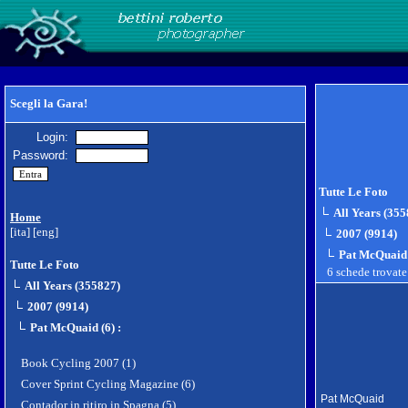
Scegli la Gara!
Login:
Password:
Tutte Le Foto
All Years (355
Home
[ita]
[eng]
2007 (9914)
Pat McQuaid 
Tutte Le Foto
6 schede trovat
All Years (355827)
2007 (9914)
Pat McQuaid (6)
:
Book Cycling 2007 (1)
Cover Sprint Cycling Magazine (6)
Pat McQuaid
Contador in ritiro in Spagna (5)