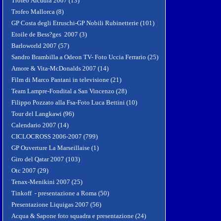
Trofeo Alcudia 2007 (13)
Trofeo Mallorca (8)
GP Costa degli Etruschi-GP Nobili Rubinetterie (101)
Etoile de Bess?ges 2007 (3)
Barloworld 2007 (57)
Sandro Brambilla a Odeon TV- Foto Uccia Ferrario (25)
Amore & Vita-McDonalds 2007 (14)
Film di Marco Pantani in televisione (21)
Team Lampre-Fondital a San Vincenzo (28)
Filippo Pozzato alla Fsa-Foto Luca Bettini (10)
Tour del Langkawi (96)
Calendario 2007 (14)
CICLOCROSS 2006-2007 (799)
GP Ouverture La Marseillaise (1)
Giro del Qatar 2007 (103)
Otc 2007 (29)
Tenax-Menikini 2007 (25)
Tinkoff - presentazione a Roma (50)
Presentazione Liquigas 2007 (56)
Acqua & Sapone foto squadra e presentazione (24)