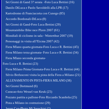
Sei Giorni di Gand 3? serata -Foto Luca Bettini (16)
Danilo DiLuca e Paolo Savoldelli alla LPR (17)
Kartodromo di Franciacorta con Cunego (85)
Accordo Bordonali-DiLuca (8)
Sei Giorni di Gand-Foto Luca Bettini (29)
Mountainbike Bike race Plzen 2007 (61)
Mondiali di ciclismo in sala - Winterthur 2007 (19)
Personaggi in visita all?Eicma 2007 (42)
Fiera Mlano quarta giornata-Foto Luca e R. Bettini (45)
Fiera Milano terza giornata- Foto Luca e R. Bettini (34)
Fiera Mlano seconda giornata-
Foto Luca e R. Bettini (23)
Fiera Milano Prima Giornata-Foto Luca e R. Bettini (44)
Silvio Berlusconi visita la pista della Fiera a Milano (21)
ALLENAMENTO IN PISTA-FIERA MILANO (38)
Sei Giorni Dortmund (6)
Curacao-foto Wessel van Keuk (25)
Pozzato partita a pallone-Foto Riccardo Scanferla (25)
Pista a Milano in costruzione (29)
Japan Cup-Photo Mi Sasachini (2)