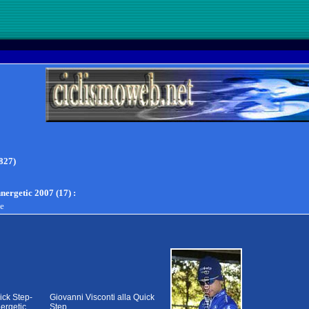
827)
nergetic 2007 (17)
:
te
ick Step-
Giovanni Visconti alla Quick
nergetic
Step