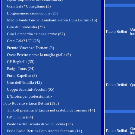
Gran Gala? Conegliano (3)
Borgomanero cronocoppie (21)
Medio fondo Giro di Lombardia-Foto Luca Bettini (16)
Giro di Lombardia (25)
Qu
Paolo Bettini
Giro Lombardia azioni e arrivo (67)
In
Gran Gala? UCI (25)
Premio Vincenzo Torriani (8)
Oscar Pereiro riceve la maglia gialla (6)
GP Beghelli (35)
Parigi-Tours (24)
Putte-Kapellen (3)
Giro dell?Emilia (42)
Paolo Bettini
Qu
Coppa Sabatini-Peccioli (65)
L?Eroica per professionisti-
Foto Roberto e Luca Bettini (195)
Tinkoff presenta l? Eroica nel castello di Tornano (14)
GP Cimurri (84)
Paolo Bettini scuola di volo Cecina (15)
Qu
Festa Paolo Bettini-Foto Andrea Stanzani (11)
Paolo Bettini
In