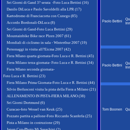
Sei Giorni di Gand 3? serata -Foto Luca Bettini (16)
Danilo DiLuca e Paolo Savoldelli alla LPR (17)
Kartodromo di Franciacorta con Cunego (85)
Qu
Paolo Bettini
Accordo Bordonali-DiLuca (8)
In
Sei Giorni di Gand-Foto Luca Bettini (29)
Mountainbike Bike race Plzen 2007 (61)
Mondiali di ciclismo in sala - Winterthur 2007 (19)
Personaggi in visita all?Eicma 2007 (42)
Fiera Mlano quarta giornata-Foto Luca e R. Bettini (45)
Fiera Milano terza giornata- Foto Luca e R. Bettini (34)
Qu
Paolo Bettini
In
Fiera Mlano seconda giornata-
Foto Luca e R. Bettini (23)
Fiera Milano Prima Giornata-Foto Luca e R. Bettini (44)
Silvio Berlusconi visita la pista della Fiera a Milano (21)
ALLENAMENTO IN PISTA-FIERA MILANO (38)
Sei Giorni Dortmund (6)
Curacao-foto Wessel van Keuk (25)
Tom Boonen
Qu
Pozzato partita a pallone-Foto Riccardo Scanferla (25)
Pista a Milano in costruzione (29)
Japan Cup-Photo Mi Sasachini (2)