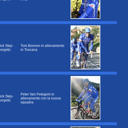
ick Step-
Tom Boonen in allenamento
nergetic
in Toscana
Peter Van Petegem in
ick Step-
allenamento con la nuova
nergetic
squadra