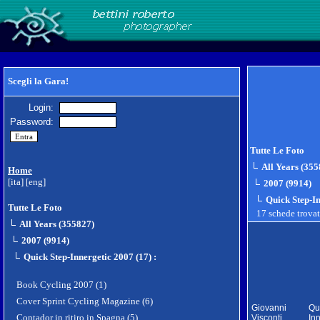
Scegli la Gara!
Login:
Password:
Tutte Le Foto
All Years (355
Home
[ita]
[eng]
2007 (9914)
Quick Step-In
Tutte Le Foto
17 schede trova
All Years (355827)
2007 (9914)
Quick Step-Innergetic 2007 (17)
:
Book Cycling 2007 (1)
Cover Sprint Cycling Magazine (6)
Giovanni
Qu
Contador in ritiro in Spagna (5)
Visconti
In