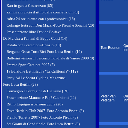
Kart in gara a Castrezzato (85)
Zanini annuncia il ritiro dalle competizioni (8)
Adria 24 ore in auto con i professionisti (16)
Colnago festa con Don Mazzi-Foto Pisoni e Soncini (20)
Presentazione libro Davide Boifava-
Da Merckx a Pantani di Beppe Conti (14)
Pedala con i campioni-Brinzio (18)
Qu
Tom Boonen
In
Bergamo,Oscar TuttoBici-Foto Luca Bettini (16)
Ballerini visiona il percorso mondiale di Varese 2008 (8)
Premio Sport Camiore 2007 (7)
1a Edizione Bettiniadi a "La California" (112)
Party A&J e Sprint Cycling Magazine-
Foto Luca Bettini (23)
Convegno a Formigine di Ciclismo (19)
Peter Van
Qu
Presentazione Mamma e Pap? Guerciotti (11)
Petegem
In
Ritiro Liquigas a Salsomaggore (20)
Festa Nardelo Club 2007- Foto Antonio Pisoni (3)
Premio Torretta 2007- Foto Antonio Pisoni (3)
Sei Giorni di Gand finale -Foto Luca Bettini (9)