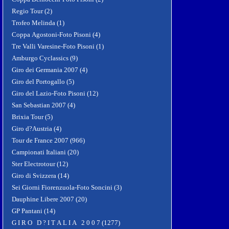
Regio Tour (2)
Trofeo Melinda (1)
Coppa Agostoni-Foto Pisoni (4)
Tre Valli Varesine-Foto Pisoni (1)
Amburgo Cyclassics (9)
Giro dei Germania 2007 (4)
Giro del Portogallo (5)
Giro del Lazio-Foto Pisoni (12)
San Sebastian 2007 (4)
Brixia Tour (5)
Giro d?Austria (4)
Tour de France 2007 (966)
Campionati Italiani (20)
Ster Electrotour (12)
Giro di Svizzera (14)
Sei Giorni Fiorenzuola-Foto Soncini (3)
Dauphine Libere 2007 (20)
GP Pantani (14)
G I R O D ? I T A L I A 2 0 0 7 (1277)