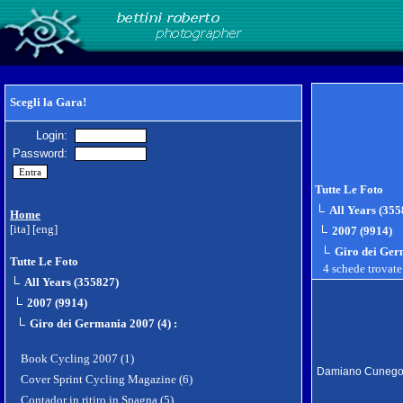
Scegli la Gara!
Login:
Password:
Tutte Le Foto
All Years (355
Home
[ita]
[eng]
2007 (9914)
Giro dei Ger
Tutte Le Foto
4 schede trovat
All Years (355827)
2007 (9914)
Giro dei Germania 2007 (4)
:
Book Cycling 2007 (1)
Damiano Cuneg
Cover Sprint Cycling Magazine (6)
Contador in ritiro in Spagna (5)