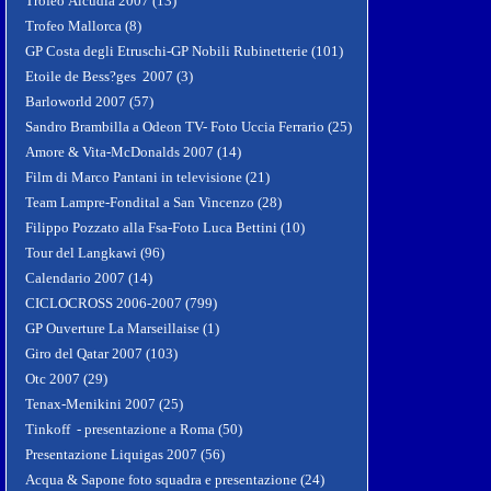
Trofeo Alcudia 2007 (13)
Trofeo Mallorca (8)
GP Costa degli Etruschi-GP Nobili Rubinetterie (101)
Etoile de Bess?ges 2007 (3)
Barloworld 2007 (57)
Sandro Brambilla a Odeon TV- Foto Uccia Ferrario (25)
Amore & Vita-McDonalds 2007 (14)
Film di Marco Pantani in televisione (21)
Team Lampre-Fondital a San Vincenzo (28)
Filippo Pozzato alla Fsa-Foto Luca Bettini (10)
Tour del Langkawi (96)
Calendario 2007 (14)
CICLOCROSS 2006-2007 (799)
GP Ouverture La Marseillaise (1)
Giro del Qatar 2007 (103)
Otc 2007 (29)
Tenax-Menikini 2007 (25)
Tinkoff - presentazione a Roma (50)
Presentazione Liquigas 2007 (56)
Acqua & Sapone foto squadra e presentazione (24)