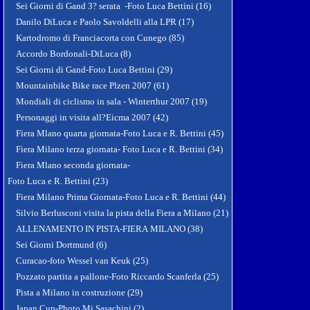
Sei Giorni di Gand 3? serata -Foto Luca Bettini (16)
Danilo DiLuca e Paolo Savoldelli alla LPR (17)
Kartodromo di Franciacorta con Cunego (85)
Accordo Bordonali-DiLuca (8)
Sei Giorni di Gand-Foto Luca Bettini (29)
Mountainbike Bike race Plzen 2007 (61)
Mondiali di ciclismo in sala - Winterthur 2007 (19)
Personaggi in visita all?Eicma 2007 (42)
Fiera Mlano quarta giornata-Foto Luca e R. Bettini (45)
Fiera Milano terza giornata- Foto Luca e R. Bettini (34)
Fiera Mlano seconda giornata-
Foto Luca e R. Bettini (23)
Fiera Milano Prima Giornata-Foto Luca e R. Bettini (44)
Silvio Berlusconi visita la pista della Fiera a Milano (21)
ALLENAMENTO IN PISTA-FIERA MILANO (38)
Sei Giorni Dortmund (6)
Curacao-foto Wessel van Keuk (25)
Pozzato partita a pallone-Foto Riccardo Scanferla (25)
Pista a Milano in costruzione (29)
Japan Cup-Photo Mi Sasachini (2)