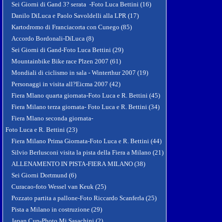
Sei Giorni di Gand 3? serata -Foto Luca Bettini (16)
Danilo DiLuca e Paolo Savoldelli alla LPR (17)
Kartodromo di Franciacorta con Cunego (85)
Accordo Bordonali-DiLuca (8)
Sei Giorni di Gand-Foto Luca Bettini (29)
Mountainbike Bike race Plzen 2007 (61)
Mondiali di ciclismo in sala - Winterthur 2007 (19)
Personaggi in visita all?Eicma 2007 (42)
Fiera Mlano quarta giornata-Foto Luca e R. Bettini (45)
Fiera Milano terza giornata- Foto Luca e R. Bettini (34)
Fiera Mlano seconda giornata-
Foto Luca e R. Bettini (23)
Fiera Milano Prima Giornata-Foto Luca e R. Bettini (44)
Silvio Berlusconi visita la pista della Fiera a Milano (21)
ALLENAMENTO IN PISTA-FIERA MILANO (38)
Sei Giorni Dortmund (6)
Curacao-foto Wessel van Keuk (25)
Pozzato partita a pallone-Foto Riccardo Scanferla (25)
Pista a Milano in costruzione (29)
Japan Cup-Photo Mi Sasachini (2)