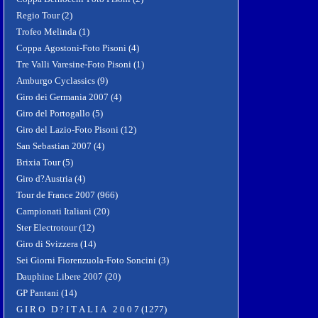
Regio Tour (2)
Trofeo Melinda (1)
Coppa Agostoni-Foto Pisoni (4)
Tre Valli Varesine-Foto Pisoni (1)
Amburgo Cyclassics (9)
Giro dei Germania 2007 (4)
Giro del Portogallo (5)
Giro del Lazio-Foto Pisoni (12)
San Sebastian 2007 (4)
Brixia Tour (5)
Giro d?Austria (4)
Tour de France 2007 (966)
Campionati Italiani (20)
Ster Electrotour (12)
Giro di Svizzera (14)
Sei Giorni Fiorenzuola-Foto Soncini (3)
Dauphine Libere 2007 (20)
GP Pantani (14)
G I R O D ? I T A L I A 2 0 0 7 (1277)