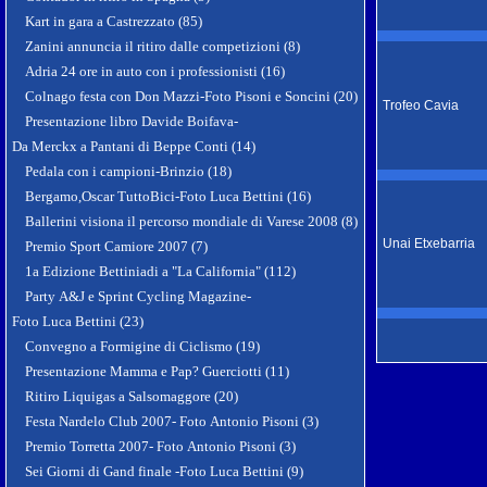
Kart in gara a Castrezzato (85)
Zanini annuncia il ritiro dalle competizioni (8)
Adria 24 ore in auto con i professionisti (16)
Colnago festa con Don Mazzi-Foto Pisoni e Soncini (20)
Trofeo Cavia
Presentazione libro Davide Boifava-
Da Merckx a Pantani di Beppe Conti (14)
Pedala con i campioni-Brinzio (18)
Bergamo,Oscar TuttoBici-Foto Luca Bettini (16)
Ballerini visiona il percorso mondiale di Varese 2008 (8)
Unai Etxebarria
Premio Sport Camiore 2007 (7)
1a Edizione Bettiniadi a "La California" (112)
Party A&J e Sprint Cycling Magazine-
Foto Luca Bettini (23)
Convegno a Formigine di Ciclismo (19)
Presentazione Mamma e Pap? Guerciotti (11)
Ritiro Liquigas a Salsomaggore (20)
Festa Nardelo Club 2007- Foto Antonio Pisoni (3)
Premio Torretta 2007- Foto Antonio Pisoni (3)
Sei Giorni di Gand finale -Foto Luca Bettini (9)