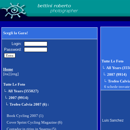
Scegli la Gara!
Login:
Password:
Tutte Le Foto
All Years (355
Home
[ita]
[eng]
2007 (9914)
Trofeo Calvia
Tutte Le Foto
6 schede trovat
All Years (355827)
2007 (9914)
Trofeo Calvia 2007 (6)
:
Book Cycling 2007 (1)
Luis Sanchez
Cover Sprint Cycling Magazine (6)
Contador in ritiro in Spagna (5)