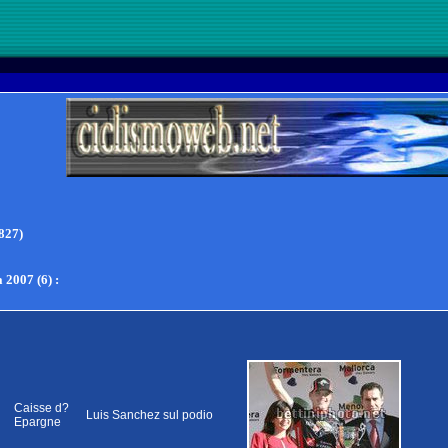
827)
 2007 (6)
:
e
Caisse d?
Luis Sanchez sul podio
Epargne