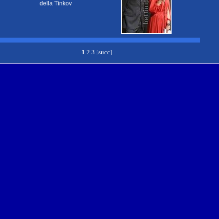
della Tinkov
1
2
3
[succ]