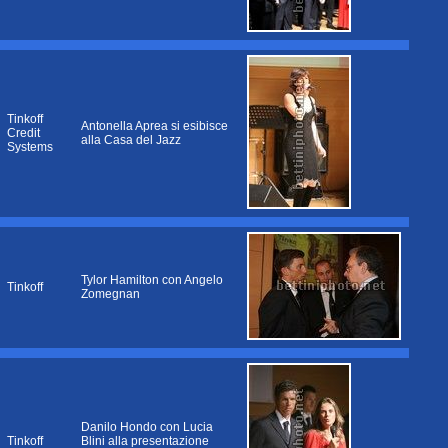
Tinkoff
Antonella Aprea si esibisce
Credit
alla Casa del Jazz
Systems
Tylor Hamilton con Angelo
Tinkoff
Zomegnan
Danilo Hondo con Lucia
Tinkoff
Blini alla presentazione