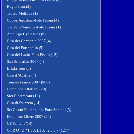
Regio Tour (2)
Trofeo Melinda (1)
Coppa Agostoni-Foto Pisoni (4)
Tre Valli Varesine-Foto Pisoni (1)
Amburgo Cyclassics (9)
Giro dei Germania 2007 (4)
Giro del Portogallo (5)
Giro del Lazio-Foto Pisoni (12)
San Sebastian 2007 (4)
Brixia Tour (5)
Giro d?Austria (4)
Tour de France 2007 (966)
Campionati Italiani (20)
Ster Electrotour (12)
Giro di Svizzera (14)
Sei Giorni Fiorenzuola-Foto Soncini (3)
Dauphine Libere 2007 (20)
GP Pantani (14)
G I R O D ? I T A L I A 2 0 0 7 (1277)