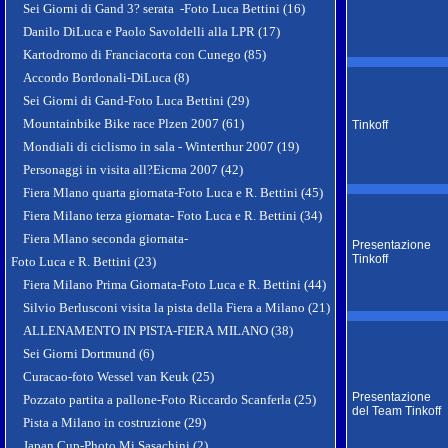
Sei Giorni di Gand 3? serata -Foto Luca Bettini (16)
Danilo DiLuca e Paolo Savoldelli alla LPR (17)
Kartodromo di Franciacorta con Cunego (85)
Accordo Bordonali-DiLuca (8)
Sei Giorni di Gand-Foto Luca Bettini (29)
Mountainbike Bike race Plzen 2007 (61)
Tinkoff
Mondiali di ciclismo in sala - Winterthur 2007 (19)
Personaggi in visita all?Eicma 2007 (42)
Fiera Mlano quarta giornata-Foto Luca e R. Bettini (45)
Fiera Milano terza giornata- Foto Luca e R. Bettini (34)
Fiera Mlano seconda giornata-
Presentazione
Tinkoff
Foto Luca e R. Bettini (23)
Fiera Milano Prima Giornata-Foto Luca e R. Bettini (44)
Silvio Berlusconi visita la pista della Fiera a Milano (21)
ALLENAMENTO IN PISTA-FIERA MILANO (38)
Sei Giorni Dortmund (6)
Curacao-foto Wessel van Keuk (25)
Presentazione
Pozzato partita a pallone-Foto Riccardo Scanferla (25)
del Team Tinkoff
Pista a Milano in costruzione (29)
Japan Cup-Photo Mi Sasachini (2)