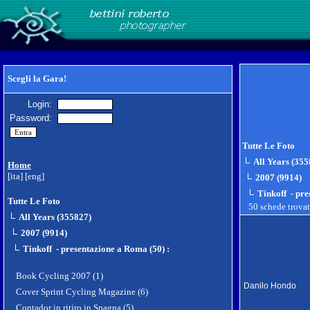
Scegli la Gara!
Login:
Password:
Tutte Le Foto
All Years (355
Home
[ita]
[eng]
2007 (9914)
Tinkoff - pr
Tutte Le Foto
50 schede trova
All Years (355827)
2007 (9914)
Tinkoff - presentazione a Roma (50)
:
Book Cycling 2007 (1)
Danilo Hondo
Cover Sprint Cycling Magazine (6)
Contador in ritiro in Spagna (5)