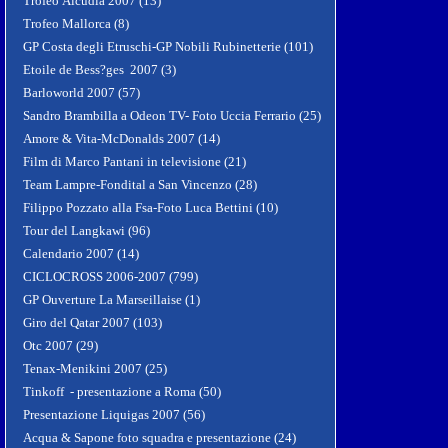
Trofeo Alcudia 2007 (13)
Trofeo Mallorca (8)
GP Costa degli Etruschi-GP Nobili Rubinetterie (101)
Etoile de Bess?ges 2007 (3)
Barloworld 2007 (57)
Sandro Brambilla a Odeon TV- Foto Uccia Ferrario (25)
Amore & Vita-McDonalds 2007 (14)
Film di Marco Pantani in televisione (21)
Team Lampre-Fondital a San Vincenzo (28)
Filippo Pozzato alla Fsa-Foto Luca Bettini (10)
Tour del Langkawi (96)
Calendario 2007 (14)
CICLOCROSS 2006-2007 (799)
GP Ouverture La Marseillaise (1)
Giro del Qatar 2007 (103)
Otc 2007 (29)
Tenax-Menikini 2007 (25)
Tinkoff - presentazione a Roma (50)
Presentazione Liquigas 2007 (56)
Acqua & Sapone foto squadra e presentazione (24)