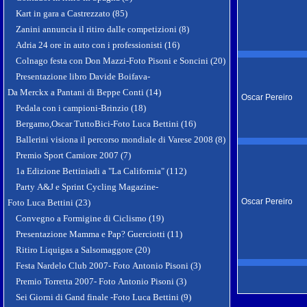
Kart in gara a Castrezzato (85)
Zanini annuncia il ritiro dalle competizioni (8)
Adria 24 ore in auto con i professionisti (16)
Colnago festa con Don Mazzi-Foto Pisoni e Soncini (20)
Presentazione libro Davide Boifava-
Da Merckx a Pantani di Beppe Conti (14)
Oscar Pereiro
Pedala con i campioni-Brinzio (18)
Bergamo,Oscar TuttoBici-Foto Luca Bettini (16)
Ballerini visiona il percorso mondiale di Varese 2008 (8)
Premio Sport Camiore 2007 (7)
1a Edizione Bettiniadi a "La California" (112)
Party A&J e Sprint Cycling Magazine-
Oscar Pereiro
Foto Luca Bettini (23)
Convegno a Formigine di Ciclismo (19)
Presentazione Mamma e Pap? Guerciotti (11)
Ritiro Liquigas a Salsomaggore (20)
Festa Nardelo Club 2007- Foto Antonio Pisoni (3)
Premio Torretta 2007- Foto Antonio Pisoni (3)
Sei Giorni di Gand finale -Foto Luca Bettini (9)