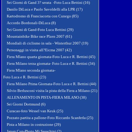
Sei Giorni di Gand 3? serata -Foto Luca Bettini (16)
Danilo DiLuca e Paolo Savoldelli alla LPR (17)
Kartodromo di Franciacorta con Cunego (85)
Accordo Bordonali-DiLuca (8)
Sei Giorni di Gand-Foto Luca Bettini (29)
Mountainbike Bike race Plzen 2007 (61)
Mondiali di ciclismo in sala - Winterthur 2007 (19)
Personaggi in visita all?Eicma 2007 (42)
Fiera Mlano quarta giornata-Foto Luca e R. Bettini (45)
Fiera Milano terza giornata- Foto Luca e R. Bettini (34)
Fiera Mlano seconda giornata-
Foto Luca e R. Bettini (23)
Fiera Milano Prima Giornata-Foto Luca e R. Bettini (44)
Silvio Berlusconi visita la pista della Fiera a Milano (21)
ALLENAMENTO IN PISTA-FIERA MILANO (38)
Sei Giorni Dortmund (6)
Curacao-foto Wessel van Keuk (25)
Pozzato partita a pallone-Foto Riccardo Scanferla (25)
Pista a Milano in costruzione (29)
Japan Cup-Photo Mi Sasachini (2)