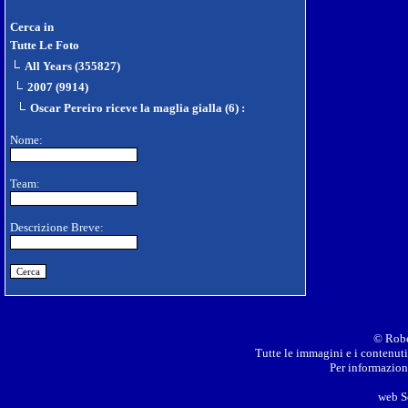
Cerca in
Tutte Le Foto
All Years (355827)
2007 (9914)
Oscar Pereiro riceve la maglia gialla (6)
:
Nome:
Team:
Descrizione Breve:
© Robe
Tutte le immagini e i contenuti 
Per informazioni
web S