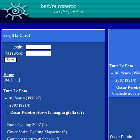
Scegli la Gara!
Login:
Password:
Tutte Le Foto
All Years (355
Home
[ita]
[eng]
2007 (9914)
Oscar Pereiro
Tutte Le Foto
6 schede trovat
All Years (355827)
2007 (9914)
Oscar Pereiro riceve la maglia gialla (6)
:
Book Cycling 2007 (1)
Cover Sprint Cycling Magazine (6)
Oscar Pereiro
Contador in ritiro in Spagna (5)