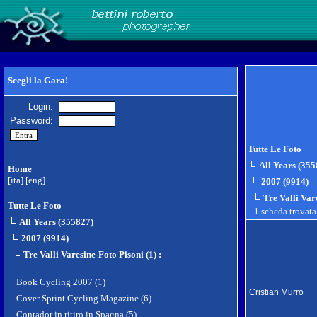
Scegli la Gara!
Login:
Password:
Tutte Le Foto
All Years (355
Home
[ita]
[eng]
2007 (9914)
Tre Valli Var
Tutte Le Foto
1 scheda trovat
All Years (355827)
2007 (9914)
Tre Valli Varesine-Foto Pisoni (1)
:
Book Cycling 2007 (1)
Cristian Murro
Cover Sprint Cycling Magazine (6)
Contador in ritiro in Spagna (5)