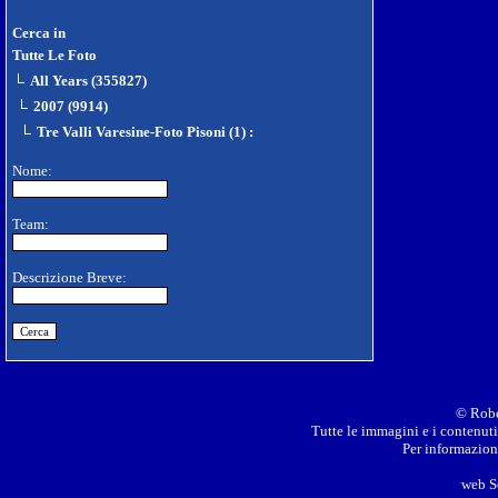
Cerca in
Tutte Le Foto
All Years (355827)
2007 (9914)
Tre Valli Varesine-Foto Pisoni (1)
:
Nome:
Team:
Descrizione Breve:
© Robe
Tutte le immagini e i contenuti 
Per informazioni
web S