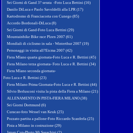
Sei Giorni di Gand 3? serata -Foto Luca Bettini (16)
Danilo DiLuca e Paolo Savoldelli alla LPR (17)
Kartodromo di Franciacorta con Cunego (85)
Accordo Bordonali-DiLuca (8)
Sei Giorni di Gand-Foto Luca Bettini (29)
Mountainbike Bike race Plzen 2007 (61)
Mondiali di ciclismo in sala - Winterthur 2007 (19)
Personaggi in visita all?Eicma 2007 (42)
Fiera Mlano quarta giornata-Foto Luca e R. Bettini (45)
Fiera Milano terza giornata- Foto Luca e R. Bettini (34)
Fiera Mlano seconda giornata-
Foto Luca e R. Bettini (23)
Fiera Milano Prima Giornata-Foto Luca e R. Bettini (44)
Silvio Berlusconi visita la pista della Fiera a Milano (21)
ALLENAMENTO IN PISTA-FIERA MILANO (38)
Sei Giorni Dortmund (6)
Curacao-foto Wessel van Keuk (25)
Pozzato partita a pallone-Foto Riccardo Scanferla (25)
Pista a Milano in costruzione (29)
Japan Cup-Photo Mi Sasachini (2)