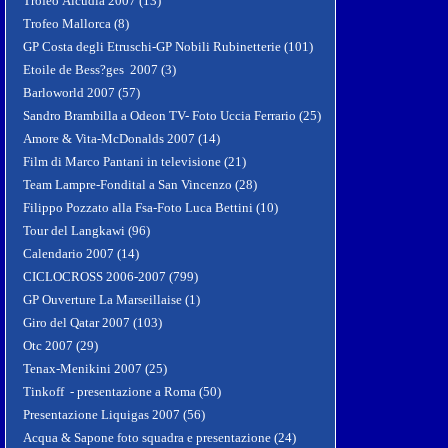
Trofeo Alcudia 2007 (13)
Trofeo Mallorca (8)
GP Costa degli Etruschi-GP Nobili Rubinetterie (101)
Etoile de Bess?ges 2007 (3)
Barloworld 2007 (57)
Sandro Brambilla a Odeon TV- Foto Uccia Ferrario (25)
Amore & Vita-McDonalds 2007 (14)
Film di Marco Pantani in televisione (21)
Team Lampre-Fondital a San Vincenzo (28)
Filippo Pozzato alla Fsa-Foto Luca Bettini (10)
Tour del Langkawi (96)
Calendario 2007 (14)
CICLOCROSS 2006-2007 (799)
GP Ouverture La Marseillaise (1)
Giro del Qatar 2007 (103)
Otc 2007 (29)
Tenax-Menikini 2007 (25)
Tinkoff - presentazione a Roma (50)
Presentazione Liquigas 2007 (56)
Acqua & Sapone foto squadra e presentazione (24)