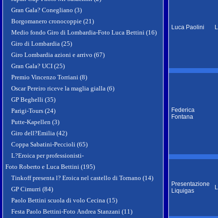
Gran Gala? Conegliano (3)
Borgomanero cronocoppie (21)
Luca Paolini
L
Medio fondo Giro di Lombardia-Foto Luca Bettini (16)
Giro di Lombardia (25)
Giro Lombardia azioni e arrivo (67)
Gran Gala? UCI (25)
Premio Vincenzo Torriani (8)
Oscar Pereiro riceve la maglia gialla (6)
GP Beghelli (35)
Federica
Parigi-Tours (24)
Fontana
Putte-Kapellen (3)
Giro dell?Emilia (42)
Coppa Sabatini-Peccioli (65)
L?Eroica per professionisti-
Foto Roberto e Luca Bettini (195)
Tinkoff presenta l? Eroica nel castello di Tornano (14)
Presentazione
L
GP Cimurri (84)
Liquigas
Paolo Bettini scuola di volo Cecina (15)
Festa Paolo Bettini-Foto Andrea Stanzani (11)