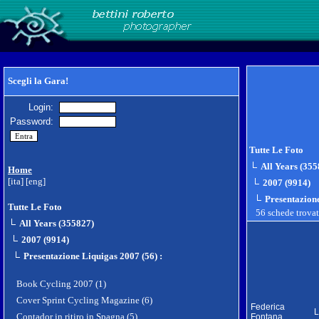
Scegli la Gara!
Login:
Password:
Tutte Le Foto
All Years (355
Home
[ita]
[eng]
2007 (9914)
Presentazion
Tutte Le Foto
56 schede trova
All Years (355827)
2007 (9914)
Presentazione Liquigas 2007 (56)
:
Book Cycling 2007 (1)
Cover Sprint Cycling Magazine (6)
Federica
L
Contador in ritiro in Spagna (5)
Fontana