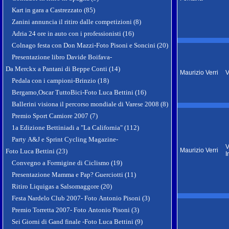
Kart in gara a Castrezzato (85)
Zanini annuncia il ritiro dalle competizioni (8)
Adria 24 ore in auto con i professionisti (16)
Colnago festa con Don Mazzi-Foto Pisoni e Soncini (20)
Presentazione libro Davide Boifava-
Da Merckx a Pantani di Beppe Conti (14)
Maurizio Verri
V
Pedala con i campioni-Brinzio (18)
Bergamo,Oscar TuttoBici-Foto Luca Bettini (16)
Ballerini visiona il percorso mondiale di Varese 2008 (8)
Premio Sport Camiore 2007 (7)
1a Edizione Bettiniadi a "La California" (112)
Party A&J e Sprint Cycling Magazine-
V
Maurizio Verri
Foto Luca Bettini (23)
I
Convegno a Formigine di Ciclismo (19)
Presentazione Mamma e Pap? Guerciotti (11)
Ritiro Liquigas a Salsomaggore (20)
Festa Nardelo Club 2007- Foto Antonio Pisoni (3)
Premio Torretta 2007- Foto Antonio Pisoni (3)
Sei Giorni di Gand finale -Foto Luca Bettini (9)