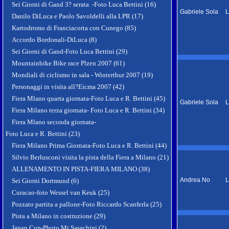
Sei Giorni di Gand 3? serata -Foto Luca Bettini (16)
Gabriele Sola
L
Danilo DiLuca e Paolo Savoldelli alla LPR (17)
Kartodromo di Franciacorta con Cunego (85)
Accordo Bordonali-DiLuca (8)
Sei Giorni di Gand-Foto Luca Bettini (29)
Mountainbike Bike race Plzen 2007 (61)
Mondiali di ciclismo in sala - Winterthur 2007 (19)
Personaggi in visita all?Eicma 2007 (42)
Fiera Mlano quarta giornata-Foto Luca e R. Bettini (45)
Gabriele Sola
L
Fiera Milano terza giornata- Foto Luca e R. Bettini (34)
Fiera Mlano seconda giornata-
Foto Luca e R. Bettini (23)
Fiera Milano Prima Giornata-Foto Luca e R. Bettini (44)
Silvio Berlusconi visita la pista della Fiera a Milano (21)
ALLENAMENTO IN PISTA-FIERA MILANO (38)
Andrea No
L
Sei Giorni Dortmund (6)
Curacao-foto Wessel van Keuk (25)
Pozzato partita a pallone-Foto Riccardo Scanferla (25)
Pista a Milano in costruzione (29)
Japan Cup-Photo Mi Sasachini (2)