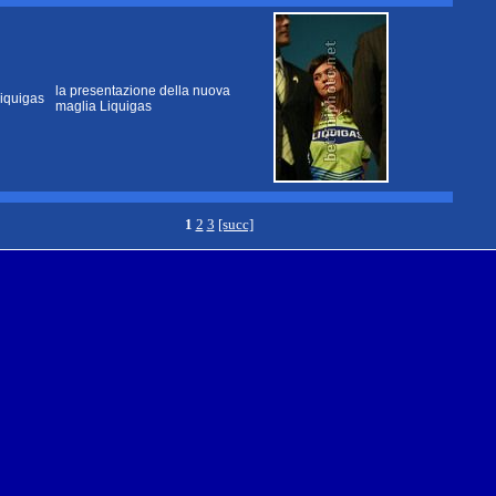
la presentazione della nuova
iquigas
maglia Liquigas
1
2
3
[succ]