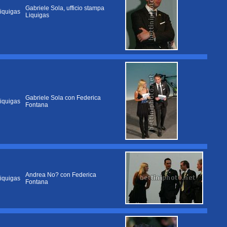
Gabriele Sola, ufficio stampa
iquigas
Liquigas
Gabriele Sola con Federica
iquigas
Fontana
Andrea No? con Federica
iquigas
Fontana