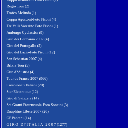
Regio Tour (2)
Trofeo Melinda (1)
Coppa Agostoni-Foto Pisoni (4)
Tre Valli Varesine-Foto Pisoni (1)
Amburgo Cyclassics (9)
Giro dei Germania 2007 (4)
Giro del Portogallo (5)
Giro del Lazio-Foto Pisoni (12)
San Sebastian 2007 (4)
Brixia Tour (5)
Giro d?Austria (4)
Tour de France 2007 (966)
Campionati Italiani (20)
Ster Electrotour (12)
Giro di Svizzera (14)
Sei Giorni Fiorenzuola-Foto Soncini (3)
Dauphine Libere 2007 (20)
GP Pantani (14)
G I R O D ? I T A L I A 2 0 0 7 (1277)