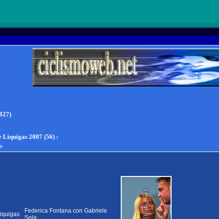
827)
e Liquigas 2007 (56)
:
te
Federica Fontana con Gabriele
iquigas
Sola