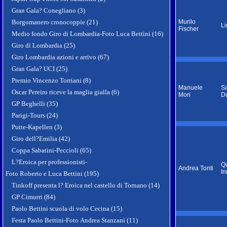
Gran Gala? Conegliano (3)
Borgomanero cronocoppie (21)
Murilo
Li
Fischer
Medio fondo Giro di Lombardia-Foto Luca Bettini (16)
Giro di Lombardia (25)
Giro Lombardia azioni e arrivo (67)
Gran Gala? UCI (25)
Premio Vincenzo Torriani (8)
Manuele
S
Oscar Pereiro riceve la maglia gialla (6)
Mori
Du
GP Beghelli (35)
Parigi-Tours (24)
Putte-Kapellen (3)
Giro dell?Emilia (42)
Coppa Sabatini-Peccioli (65)
L?Eroica per professionisti-
Qu
Andrea Tonti
In
Foto Roberto e Luca Bettini (195)
Tinkoff presenta l? Eroica nel castello di Tornano (14)
GP Cimurri (84)
Paolo Bettini scuola di volo Cecina (15)
Festa Paolo Bettini-Foto Andrea Stanzani (11)