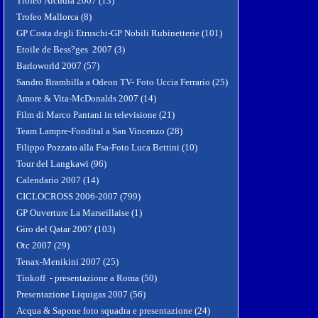
Trofeo Alcudia 2007 (13)
Trofeo Mallorca (8)
GP Costa degli Etruschi-GP Nobili Rubinetterie (101)
Etoile de Bess?ges 2007 (3)
Barloworld 2007 (57)
Sandro Brambilla a Odeon TV- Foto Uccia Ferrario (25)
Amore & Vita-McDonalds 2007 (14)
Film di Marco Pantani in televisione (21)
Team Lampre-Fondital a San Vincenzo (28)
Filippo Pozzato alla Fsa-Foto Luca Bettini (10)
Tour del Langkawi (96)
Calendario 2007 (14)
CICLOCROSS 2006-2007 (799)
GP Ouverture La Marseillaise (1)
Giro del Qatar 2007 (103)
Otc 2007 (29)
Tenax-Menikini 2007 (25)
Tinkoff - presentazione a Roma (50)
Presentazione Liquigas 2007 (56)
Acqua & Sapone foto squadra e presentazione (24)