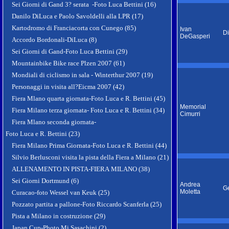
Sei Giorni di Gand 3? serata -Foto Luca Bettini (16)
Danilo DiLuca e Paolo Savoldelli alla LPR (17)
Kartodromo di Franciacorta con Cunego (85)
Ivan
Di
DeGasperi
Accordo Bordonali-DiLuca (8)
Sei Giorni di Gand-Foto Luca Bettini (29)
Mountainbike Bike race Plzen 2007 (61)
Mondiali di ciclismo in sala - Winterthur 2007 (19)
Personaggi in visita all?Eicma 2007 (42)
Fiera Mlano quarta giornata-Foto Luca e R. Bettini (45)
Memorial
Fiera Milano terza giornata- Foto Luca e R. Bettini (34)
Cimurri
Fiera Mlano seconda giornata-
Foto Luca e R. Bettini (23)
Fiera Milano Prima Giornata-Foto Luca e R. Bettini (44)
Silvio Berlusconi visita la pista della Fiera a Milano (21)
ALLENAMENTO IN PISTA-FIERA MILANO (38)
Sei Giorni Dortmund (6)
Andrea
Ge
Moletta
Curacao-foto Wessel van Keuk (25)
Pozzato partita a pallone-Foto Riccardo Scanferla (25)
Pista a Milano in costruzione (29)
Japan Cup-Photo Mi Sasachini (2)