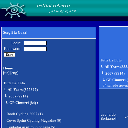
Scegli la Gara!
Login:
Password:
Tutte Le Foto
All Years (355
Home
[ita]
[eng]
2007 (9914)
GP Cimurri (
Tutte Le Foto
84 schede trova
All Years (355827)
2007 (9914)
GP Cimurri (84)
:
Book Cycling 2007 (1)
Leonardo
Li
Bertagnolli
Cover Sprint Cycling Magazine (6)
Contador in ritiro in Spagna (5)