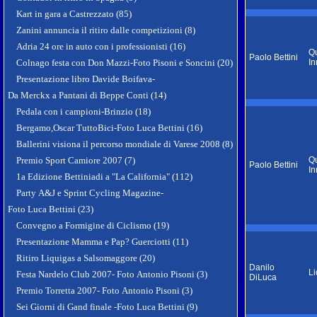
Kart in gara a Castrezzato (85)
Zanini annuncia il ritiro dalle competizioni (8)
Adria 24 ore in auto con i professionisti (16)
Qu
Paolo Bettini
Colnago festa con Don Mazzi-Foto Pisoni e Soncini (20)
In
Presentazione libro Davide Boifava-
Da Merckx a Pantani di Beppe Conti (14)
Pedala con i campioni-Brinzio (18)
Bergamo,Oscar TuttoBici-Foto Luca Bettini (16)
Ballerini visiona il percorso mondiale di Varese 2008 (8)
Premio Sport Camiore 2007 (7)
Qu
Paolo Bettini
In
1a Edizione Bettiniadi a "La California" (112)
Party A&J e Sprint Cycling Magazine-
Foto Luca Bettini (23)
Convegno a Formigine di Ciclismo (19)
Presentazione Mamma e Pap? Guerciotti (11)
Ritiro Liquigas a Salsomaggore (20)
Danilo
Li
Festa Nardelo Club 2007- Foto Antonio Pisoni (3)
DiLuca
Premio Torretta 2007- Foto Antonio Pisoni (3)
Sei Giorni di Gand finale -Foto Luca Bettini (9)