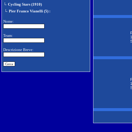
Cycling Stars (1910)
Pier Franco Vianelli (5)
:
Nome:
P
Team:
1
S
Descrizione Breve:
P
1
S