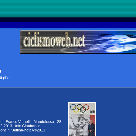
)
i (5)
:
ier Franco Vianelli - Mandolossa - 28-
2-2013 - foto Gianfranco
oncini/BettiniPhotoÂ©2013