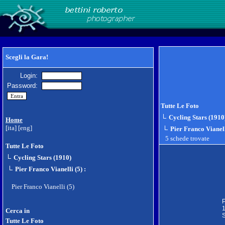
Scegli la Gara!
Login:
Password:
Tutte Le Foto
Cycling Stars (1910
Home
[ita]
[eng]
Pier Franco Vianell
5 schede trovate
Tutte Le Foto
Cycling Stars (1910)
Pier Franco Vianelli (5)
:
Pier Franco Vianelli (5)
P
1
Cerca in
S
Tutte Le Foto