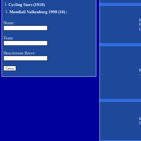
Cycling Stars (1910)
Mondiali Valkenburg 1998 (16)
:
M
Nome:
P
L
Team:
Descrizione Breve:
M
-
M
C