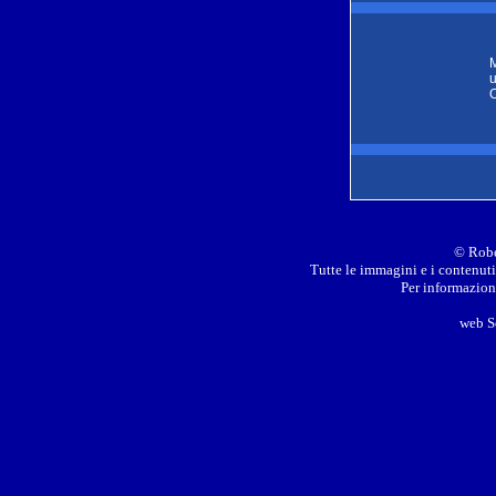
M
u
O
© Robe
Tutte le immagini e i contenuti 
Per informazioni
web S