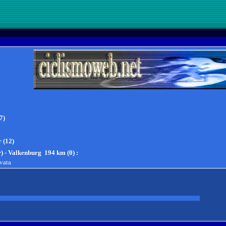
7)
r (12)
) - Valkenburg 194 km (0)
:
ovata