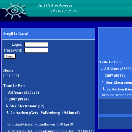
Scegli la Gara!
Login:
Password:
Tutte Le Foto
All Years (35582
Home
[ita]
[eng]
2007 (9914)
Ster Electrotou
Tutte Le Foto
2a Aachen (Ger
All Years (355827)
nessuna scheda tr
2007 (9914)
Ster Electrotour (12)
2a Aachen (Ger) - Valkenburg 194 km (0)
:
4a Sittard/Geleen - Eindhoven 149 km (0)
3a Verviers (Bel) - La Gileppe/Jalhay (Bel) 192 km (2)