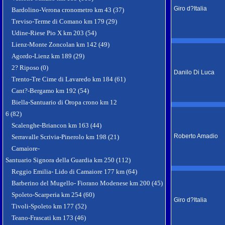
Giro d?Italia
Bardolino-Verona cronometro km 43 (37)
Treviso-Terme di Comano km 179 (29)
Udine-Riese Pio X km 203 (54)
Lienz-Monte Zoncolan km 142 (49)
Agordo-Lienz km 189 (29)
2? Riposo (0)
Danilo Di Luca
Trento-Tre Cime di Lavaredo km 184 (61)
Cant?-Bergamo km 192 (54)
Biella-Santuario di Oropa crono km 12
6 (82)
Scalenghe-Briancon km 163 (44)
Roberto Amadio
Serravalle Scrivia-Pinerolo km 198 (21)
Camaiore-
Santuario Signora della Guardia km 250 (112)
Reggio Emilia- Lido di Camaiore 177 km (64)
Barberino del Mugello- Fiorano Modenese km 200 (45)
Spoleto-Scarperia km 254 (60)
Giro d?Italia
Tivoli-Spoleto km 177 (52)
Teano-Frascati km 173 (46)