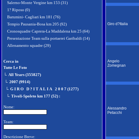
Salerno-Monte Vergine km 153 (31)
1? Riposo (0)
Barumini- Cagliari km 181 (76)
Tempio Pausania-Bosa km 205 (92)
Giro d?Italia
Cronosquadre Caprera-La Maddalena km 25 (64)
Presentazione Team sulla portaerei Garibaldi (14)
Allenamento squadre (29)
Cerca in
Angelo
Zomegnan
Tutte Le Foto
All Years (355827)
2007 (9914)
G I R O D ? I T A L I A 2 0 0 7 (1277)
Tivoli-Spoleto km 177 (52)
:
Nome:
Alessandro
Petacchi
Team:
Descrizione Breve: