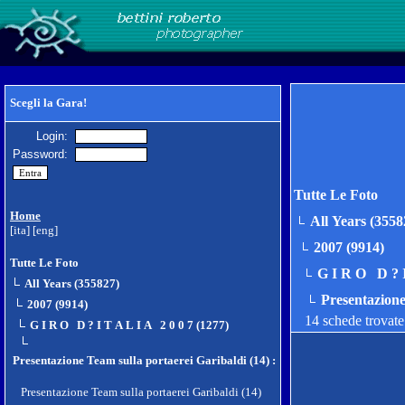
Scegli la Gara!
Login:
Password:
Tutte Le Foto
Home
All Years (3558
[ita]
[eng]
2007 (9914)
Tutte Le Foto
G I R O D ? I
All Years (355827)
Presentazione
2007 (9914)
14 schede trovat
G I R O D ? I T A L I A 2 0 0 7 (1277)
Presentazione Team sulla portaerei Garibaldi (14)
:
Presentazione Team sulla portaerei Garibaldi (14)