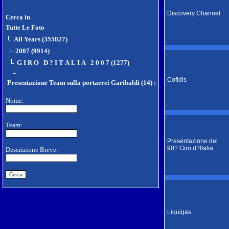
Discovery Channel
Cerca in
Tutte Le Foto
All Years (355827)
2007 (9914)
G I R O D ? I T A L I A 2 0 0 7 (1277)
Cofidis
Presentazione Team sulla portaerei Garibaldi (14)
:
Nome:
Team:
Presentazione del
90? Giro d?Italia
Descrizione Breve:
Liquigas