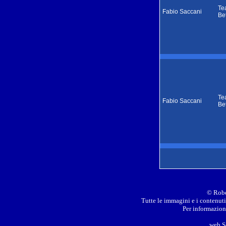
Te
Fabio Saccani
Bet
Te
Fabio Saccani
Bet
© Robe
Tutte le immagini e i contenuti 
Per informazioni
web S