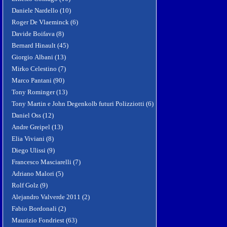
Daniele Nardello (10)
Roger De Vlaeminck (6)
Davide Boifava (8)
Bernard Hinault (45)
Giorgio Albani (13)
Mirko Celestino (7)
Marco Pantani (90)
Tony Rominger (13)
Tony Martin e John Degenkolb futuri Polizziotti (6)
Daniel Oss (12)
Andre Greipel (13)
Elia Viviani (8)
Diego Ulissi (9)
Francesco Masciarelli (7)
Adriano Malori (5)
Rolf Golz (9)
Alejandro Valverde 2011 (2)
Fabio Bordonali (2)
Maurizio Fondriest (63)