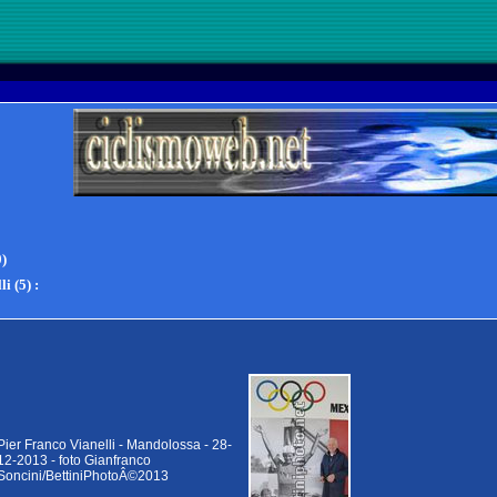
0)
li (5)
:
Pier Franco Vianelli - Mandolossa - 28-
12-2013 - foto Gianfranco
Soncini/BettiniPhotoÂ©2013