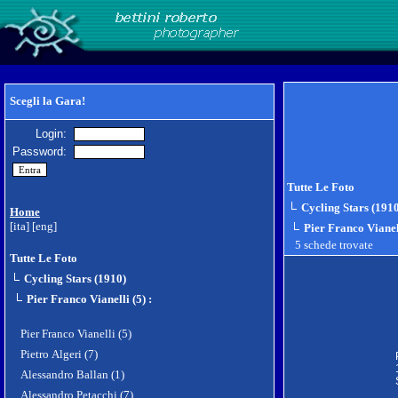
Scegli la Gara!
Login:
Password:
Tutte Le Foto
Cycling Stars (191
Home
[ita]
[eng]
Pier Franco Vianel
5 schede trovate
Tutte Le Foto
Cycling Stars (1910)
Pier Franco Vianelli (5)
:
Pier Franco Vianelli (5)
Pietro Algeri (7)
Alessandro Ballan (1)
Alessandro Petacchi (7)