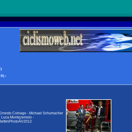
0)
16)
:
Ernesto Colnago - Michael Schumacher
- Luca Montezemolo -
BettiniPhotoÂ©2012