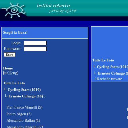
Scegli la Gara!
Login:
Password:
Tutte Le Foto
Cycling Stars (191
Home
[ita]
[eng]
Ernesto Colnago (
16 schede trovate
Tutte Le Foto
Cycling Stars (1910)
Ernesto Colnago (16)
:
Pier Franco Vianelli (5)
Pietro Algeri (7)
Alessandro Ballan (1)
Alessandro Petacchi (7)