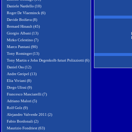
Daniele Nardello (10)
Roger De Vlaeminck (6)
Davide Boifava (8)
Bernard Hinault (45)
Giorgio Albani (13)
Mirko Celestino (7)
Marco Pantani (90)
Tony Rominger (13)
Tony Martin e John Degenkolb futuri Polizziotti (6)
Daniel Oss (12)
Andre Greipel (13)
Elia Viviani (8)
Diego Ulissi (9)
Francesco Masciarelli (7)
Adriano Malori (5)
Rolf Golz (9)
Alejandro Valverde 2011 (2)
Fabio Bordonali (2)
Maurizio Fondriest (63)