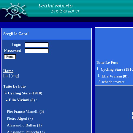
Scegli la Gara!
Login:
Password:
Tutte Le Foto
Cycling Stars (191
Home
[ita]
[eng]
Elia Viviani (8)
:
8 schede trovate
Tutte Le Foto
Cycling Stars (1910)
Elia Viviani (8)
:
Pier Franco Vianelli (5)
Pietro Algeri (7)
Alessandro Ballan (1)
Alessandro Petacchi (7)