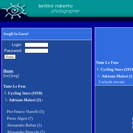
Scegli la Gara!
Login:
Password:
Tutte Le Foto
Cycling Stars (191
Home
[ita]
[eng]
Adriano Malori (5
5 schede trovate
Tutte Le Foto
Cycling Stars (1910)
Adriano Malori (5)
:
Pier Franco Vianelli (5)
Pietro Algeri (7)
Alessandro Ballan (1)
Alessandro Petacchi (7)