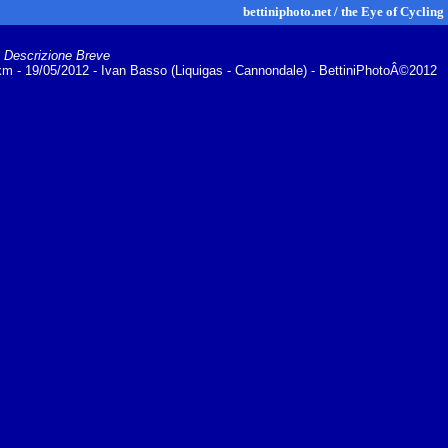
bettiniphoto.net / the Eye of Cycling
Descrizione Breve
6 km - 19/05/2012 - Ivan Basso (Liquigas - Cannondale) - BettiniPhotoÂ©2012