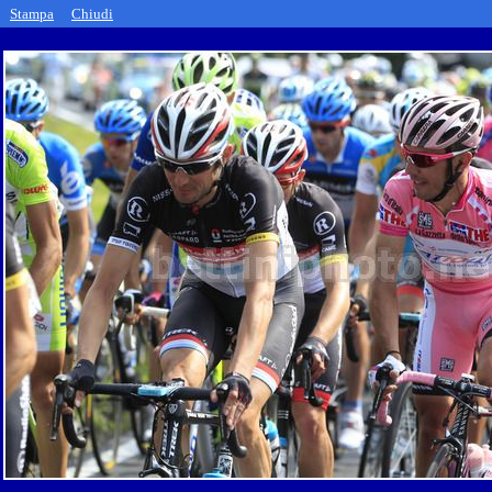
Stampa
Chiudi